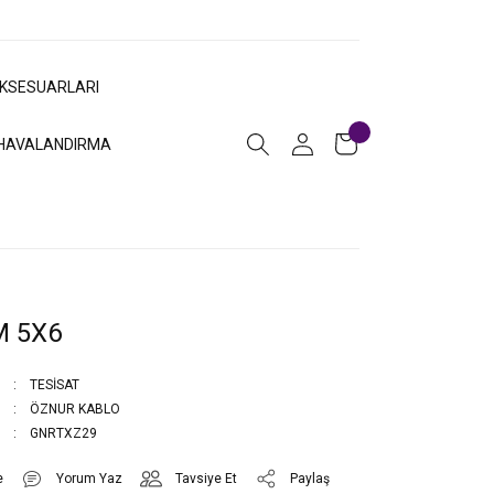
AKSESUARLARI
HAVALANDIRMA
M 5X6
TESİSAT
ÖZNUR KABLO
GNRTXZ29
Yorum Yaz
Tavsiye Et
Paylaş