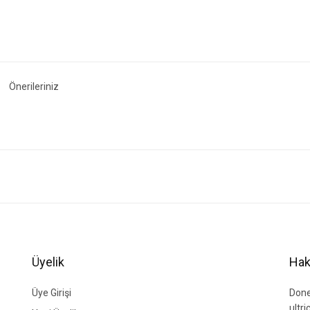
Önerileriniz
ğer konularda yetersiz gördüğünüz noktaları öneri formunu kullanarak tarafımıza i
Bu ürüne ilk yorumu siz yapın!
Yorum Yaz
Üyelik
Hak
Üye Girişi
Done
ultr