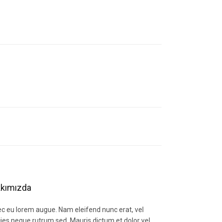
letebilirsiniz.
kımızda
c eu lorem augue. Nam eleifend nunc erat, vel
icies neque rutrum sed. Mauris dictum et dolor vel