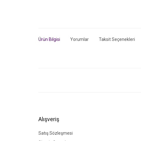
Ürün Bilgisi
Yorumlar
Taksit Seçenekleri
Bu ürünün fiyat bilgisi, resim, ürün açıklamalarında ve di
Görüş ve önerileriniz için teşekkür ederiz.
Ürün resmi kalitesiz, bozuk veya görüntülenemiyor.
Ürün açıklamasında eksik bilgiler bulunuyor.
Ürün bilgilerinde hatalar bulunuyor.
Alışveriş
Ürün fiyatı diğer sitelerden daha pahalı.
Bu ürüne benzer farklı alternatifler olmalı.
Satış Sözleşmesi