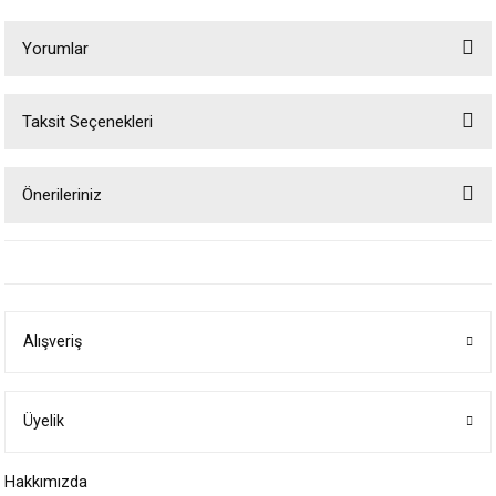
Yorumlar
Taksit Seçenekleri
Bu ürüne ilk yorumu siz yapın!
Önerileriniz
Yorum Yaz
Bu ürünün fiyat bilgisi, resim, ürün açıklamalarında ve diğer konularda
yetersiz gördüğünüz noktaları öneri formunu kullanarak tarafımıza
iletebilirsiniz.
Görüş ve önerileriniz için teşekkür ederiz.
Alışveriş
Ürün resmi kalitesiz, bozuk veya görüntülenemiyor.
Ürün açıklamasında eksik bilgiler bulunuyor.
Ürün bilgilerinde hatalar bulunuyor.
Üyelik
Ürün fiyatı diğer sitelerden daha pahalı.
Hakkımızda
Bu ürüne benzer farklı alternatifler olmalı.