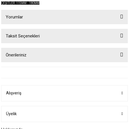
ÇEŞİTLER: 115MM - 180MM
Yorumlar
Taksit Seçenekleri
Bu ürüne ilk yorumu siz yapın!
Önerileriniz
Yorum Yaz
Bu ürünün fiyat bilgisi, resim, ürün açıklamalarında ve diğer konularda
yetersiz gördüğünüz noktaları öneri formunu kullanarak tarafımıza
iletebilirsiniz.
Görüş ve önerileriniz için teşekkür ederiz.
Alışveriş
Ürün resmi kalitesiz, bozuk veya görüntülenemiyor.
Ürün açıklamasında eksik bilgiler bulunuyor.
Ürün bilgilerinde hatalar bulunuyor.
Üyelik
Ürün fiyatı diğer sitelerden daha pahalı.