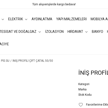
Tüm alışverişlerde kargo bedava!
ELEKTRİK
AYDINLATMA
YAPI MALZEMELERİ
MOBİLYA 
 TESİSAT VE DOĞALGAZ
İZOLASYON
HIRDAVAT
BANYO
ACİYE
PİS SU
İNİŞ PROFİLİ ÇİFT ÇATAL 50/50
İNİŞ PROFİ
Kategori
Marka
Stok Kodu