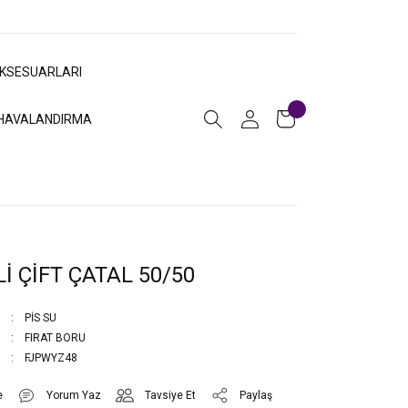
AKSESUARLARI
HAVALANDIRMA
Lİ ÇİFT ÇATAL 50/50
PİS SU
FIRAT BORU
FJPWYZ48
Yorum Yaz
Tavsiye Et
Paylaş