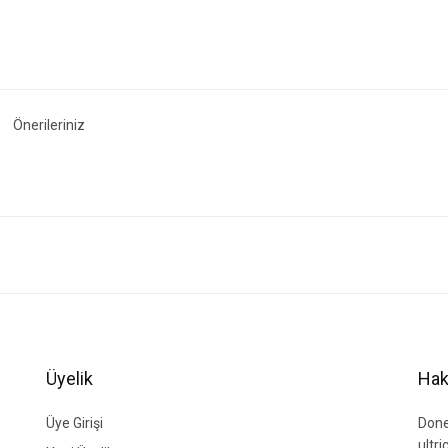
Önerileriniz
ğer konularda yetersiz gördüğünüz noktaları öneri formunu kullanarak tarafımıza i
Bu ürüne ilk yorumu siz yapın!
Yorum Yaz
Üyelik
Hak
Üye Girişi
Done
ultr