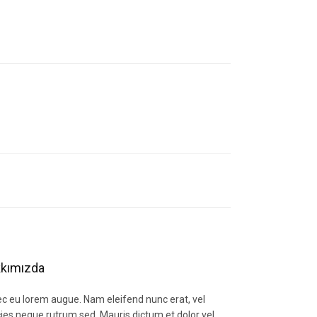
letebilirsiniz.
kımızda
c eu lorem augue. Nam eleifend nunc erat, vel
icies neque rutrum sed. Mauris dictum et dolor vel