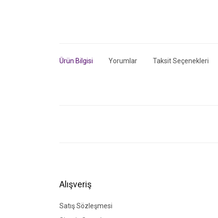
Ürün Bilgisi
Yorumlar
Taksit Seçenekleri
Bu ürünün fiyat bilgisi, resim, ürün açıklamalarında ve di
Görüş ve önerileriniz için teşekkür ederiz.
Ürün resmi kalitesiz, bozuk veya görüntülenemiyor.
Ürün açıklamasında eksik bilgiler bulunuyor.
Ürün bilgilerinde hatalar bulunuyor.
Alışveriş
Ürün fiyatı diğer sitelerden daha pahalı.
Bu ürüne benzer farklı alternatifler olmalı.
Satış Sözleşmesi