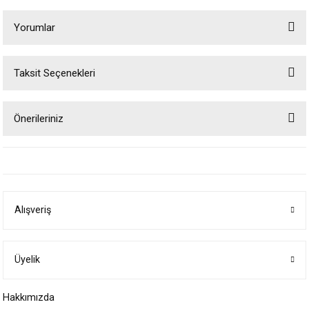
Yorumlar
Taksit Seçenekleri
Bu ürüne ilk yorumu siz yapın!
Önerileriniz
Yorum Yaz
Bu ürünün fiyat bilgisi, resim, ürün açıklamalarında ve diğer konularda
yetersiz gördüğünüz noktaları öneri formunu kullanarak tarafımıza
iletebilirsiniz.
Görüş ve önerileriniz için teşekkür ederiz.
Alışveriş
Ürün resmi kalitesiz, bozuk veya görüntülenemiyor.
Ürün açıklamasında eksik bilgiler bulunuyor.
Ürün bilgilerinde hatalar bulunuyor.
Üyelik
Ürün fiyatı diğer sitelerden daha pahalı.
Hakkımızda
Bu ürüne benzer farklı alternatifler olmalı.