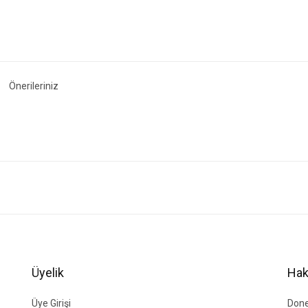
Önerileriniz
ğer konularda yetersiz gördüğünüz noktaları öneri formunu kullanarak tarafımıza i
Bu ürüne ilk yorumu siz yapın!
Yorum Yaz
Üyelik
Hak
Üye Girişi
Done