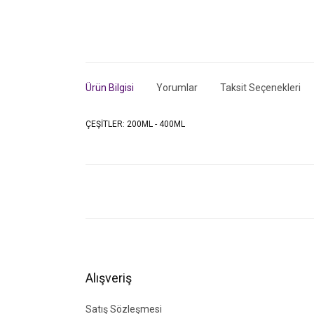
Ürün Bilgisi
Yorumlar
Taksit Seçenekleri
ÇEŞİTLER: 200ML - 400ML
Bu ürünün fiyat bilgisi, resim, ürün açıklamalarında ve di
Görüş ve önerileriniz için teşekkür ederiz.
Ürün resmi kalitesiz, bozuk veya görüntülenemiyor.
Ürün açıklamasında eksik bilgiler bulunuyor.
Ürün bilgilerinde hatalar bulunuyor.
Alışveriş
Ürün fiyatı diğer sitelerden daha pahalı.
Bu ürüne benzer farklı alternatifler olmalı.
Satış Sözleşmesi