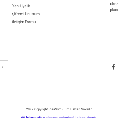
ultr
Yeni Üyelik
plac
Şifremi Unuttum
İletişim Formu
Gönder
2022 Copyright IdeaSoft - Tüm Hakları Saklıdır.
ile
ideasoft
e-