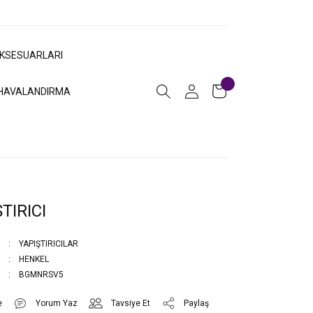
AKSESUARLARI
HAVALANDIRMA
TIRICI
YAPIŞTIRICILAR
HENKEL
BGMNRSV5
Yorum Yaz
Tavsiye Et
Paylaş