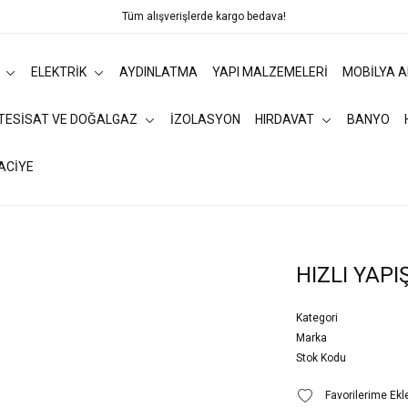
Tüm alışverişlerde kargo bedava!
ELEKTRİK
AYDINLATMA
YAPI MALZEMELERİ
MOBİLYA 
 TESİSAT VE DOĞALGAZ
İZOLASYON
HIRDAVAT
BANYO
ACİYE
I
HIZLI YAPIŞ
Kategori
Marka
Stok Kodu