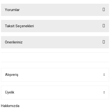
Yorumlar
Taksit Seçenekleri
Bu ürüne ilk yorumu siz yapın!
Önerileriniz
Yorum Yaz
Bu ürünün fiyat bilgisi, resim, ürün açıklamalarında ve diğer konularda
yetersiz gördüğünüz noktaları öneri formunu kullanarak tarafımıza
iletebilirsiniz.
Görüş ve önerileriniz için teşekkür ederiz.
Alışveriş
Ürün resmi kalitesiz, bozuk veya görüntülenemiyor.
Ürün açıklamasında eksik bilgiler bulunuyor.
Ürün bilgilerinde hatalar bulunuyor.
Üyelik
Ürün fiyatı diğer sitelerden daha pahalı.
Hakkımızda
Bu ürüne benzer farklı alternatifler olmalı.