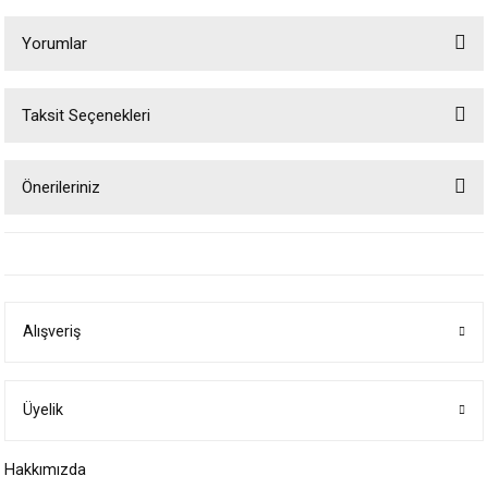
Yorumlar
Taksit Seçenekleri
Bu ürüne ilk yorumu siz yapın!
Önerileriniz
Yorum Yaz
Bu ürünün fiyat bilgisi, resim, ürün açıklamalarında ve diğer konularda
yetersiz gördüğünüz noktaları öneri formunu kullanarak tarafımıza
iletebilirsiniz.
Görüş ve önerileriniz için teşekkür ederiz.
Alışveriş
Ürün resmi kalitesiz, bozuk veya görüntülenemiyor.
Ürün açıklamasında eksik bilgiler bulunuyor.
Ürün bilgilerinde hatalar bulunuyor.
Üyelik
Ürün fiyatı diğer sitelerden daha pahalı.
Hakkımızda
Bu ürüne benzer farklı alternatifler olmalı.