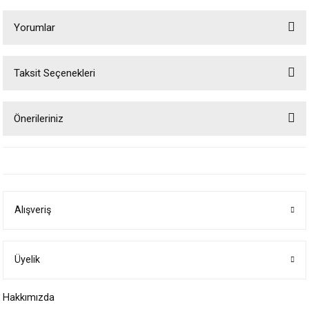
Yorumlar
Taksit Seçenekleri
Bu ürüne ilk yorumu siz yapın!
Önerileriniz
Yorum Yaz
Bu ürünün fiyat bilgisi, resim, ürün açıklamalarında ve diğer konularda
yetersiz gördüğünüz noktaları öneri formunu kullanarak tarafımıza
iletebilirsiniz.
Görüş ve önerileriniz için teşekkür ederiz.
Alışveriş
Ürün resmi kalitesiz, bozuk veya görüntülenemiyor.
Ürün açıklamasında eksik bilgiler bulunuyor.
Ürün bilgilerinde hatalar bulunuyor.
Üyelik
Ürün fiyatı diğer sitelerden daha pahalı.
Hakkımızda
Bu ürüne benzer farklı alternatifler olmalı.