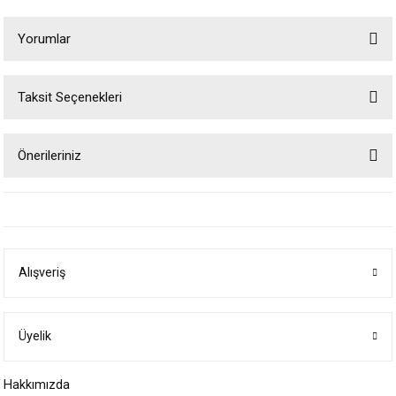
Yorumlar
Taksit Seçenekleri
Bu ürüne ilk yorumu siz yapın!
Önerileriniz
Yorum Yaz
Bu ürünün fiyat bilgisi, resim, ürün açıklamalarında ve diğer konularda
yetersiz gördüğünüz noktaları öneri formunu kullanarak tarafımıza
iletebilirsiniz.
Görüş ve önerileriniz için teşekkür ederiz.
Alışveriş
Ürün resmi kalitesiz, bozuk veya görüntülenemiyor.
Ürün açıklamasında eksik bilgiler bulunuyor.
Ürün bilgilerinde hatalar bulunuyor.
Üyelik
Ürün fiyatı diğer sitelerden daha pahalı.
Hakkımızda
Bu ürüne benzer farklı alternatifler olmalı.