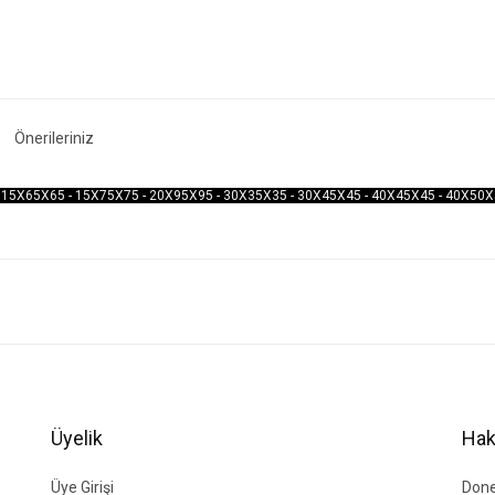
Önerileriniz
- 15X65X65 - 15X75X75 - 20X95X95 - 30X35X35 - 30X45X45 - 40X45X45 - 40X50
ğer konularda yetersiz gördüğünüz noktaları öneri formunu kullanarak tarafımıza i
Bu ürüne ilk yorumu siz yapın!
Yorum Yaz
Üyelik
Hak
Üye Girişi
Done