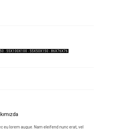
X50 - 55X100X100 - 55X50X150 - 86X76X76
letebilirsiniz.
kımızda
c eu lorem augue. Nam eleifend nunc erat, vel