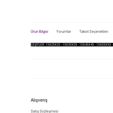
Ürün Bilgisi
Yorumlar
Taksit Seçenekleri
ÇEŞİTLER: 15X25X25 - 15X35X35 - 15X45X45 - 15X55X55 
Bu ürünün fiyat bilgisi, resim, ürün açıklamalarında ve di
Görüş ve önerileriniz için teşekkür ederiz.
Ürün resmi kalitesiz, bozuk veya görüntülenemiyor.
Ürün açıklamasında eksik bilgiler bulunuyor.
Ürün bilgilerinde hatalar bulunuyor.
Alışveriş
Ürün fiyatı diğer sitelerden daha pahalı.
Bu ürüne benzer farklı alternatifler olmalı.
Satış Sözleşmesi