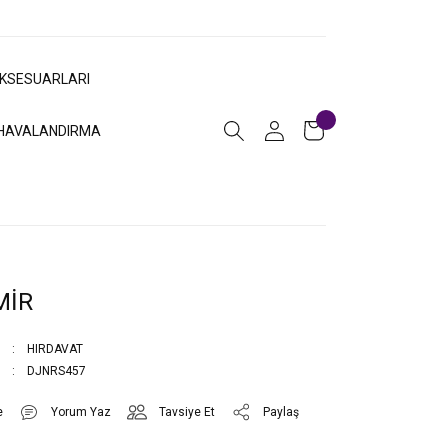
AKSESUARLARI
HAVALANDIRMA
MİR
HIRDAVAT
DJNRS457
Yorum Yaz
Tavsiye Et
Paylaş