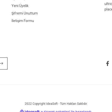
ultr
Yeni Üyelik
plac
Şifremi Unuttum
İletişim Formu
Gönder
2022 Copyright IdeaSoft - Tüm Hakları Saklıdır.
ile
ideasoft
e-