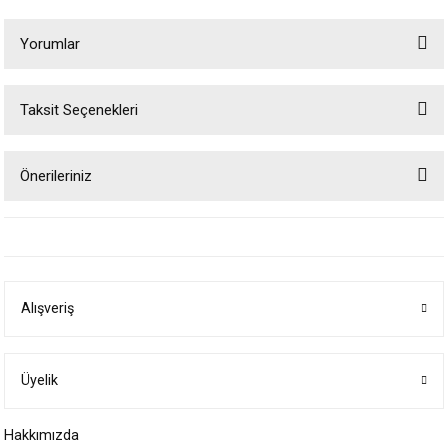
Yorumlar
Taksit Seçenekleri
Bu ürüne ilk yorumu siz yapın!
Önerileriniz
Yorum Yaz
Bu ürünün fiyat bilgisi, resim, ürün açıklamalarında ve diğer konularda
yetersiz gördüğünüz noktaları öneri formunu kullanarak tarafımıza
iletebilirsiniz.
Görüş ve önerileriniz için teşekkür ederiz.
Alışveriş
Ürün resmi kalitesiz, bozuk veya görüntülenemiyor.
Ürün açıklamasında eksik bilgiler bulunuyor.
Ürün bilgilerinde hatalar bulunuyor.
Üyelik
Ürün fiyatı diğer sitelerden daha pahalı.
Hakkımızda
Bu ürüne benzer farklı alternatifler olmalı.