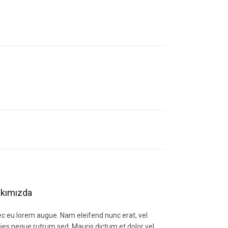
letebilirsiniz.
kımızda
c eu lorem augue. Nam eleifend nunc erat, vel
icies neque rutrum sed. Mauris dictum et dolor vel