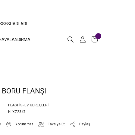
AKSESUARLARI
HAVALANDIRMA
 BORU FLANŞI
PLASTİK - EV GEREÇLERİ
HLXZ2347
Yorum Yaz
Tavsiye Et
Paylaş