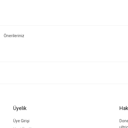
Önerileriniz
ğer konularda yetersiz gördüğünüz noktaları öneri formunu kullanarak tarafımıza i
Bu ürüne ilk yorumu siz yapın!
Yorum Yaz
Üyelik
Hak
Üye Girişi
Done
ultr