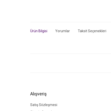
Ürün Bilgisi
Yorumlar
Taksit Seçenekleri
Bu ürünün fiyat bilgisi, resim, ürün açıklamalarında ve di
Görüş ve önerileriniz için teşekkür ederiz.
Ürün resmi kalitesiz, bozuk veya görüntülenemiyor.
Ürün açıklamasında eksik bilgiler bulunuyor.
Ürün bilgilerinde hatalar bulunuyor.
Alışveriş
Ürün fiyatı diğer sitelerden daha pahalı.
Bu ürüne benzer farklı alternatifler olmalı.
Satış Sözleşmesi