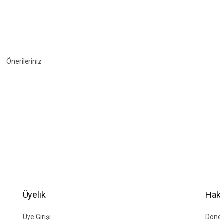
Önerileriniz
ğer konularda yetersiz gördüğünüz noktaları öneri formunu kullanarak tarafımıza i
Bu ürüne ilk yorumu siz yapın!
Yorum Yaz
Üyelik
Hak
Üye Girişi
Done