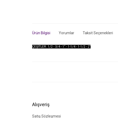
Ürün Bilgisi
Yorumlar
Taksit Seçenekleri
ÇEŞİTLER: 1/2 - 3/4 - 1" - 1-1/4 - 1-1/2 - 2"
Bu ürünün fiyat bilgisi, resim, ürün açıklamalarında ve di
Görüş ve önerileriniz için teşekkür ederiz.
Ürün resmi kalitesiz, bozuk veya görüntülenemiyor.
Ürün açıklamasında eksik bilgiler bulunuyor.
Ürün bilgilerinde hatalar bulunuyor.
Alışveriş
Ürün fiyatı diğer sitelerden daha pahalı.
Bu ürüne benzer farklı alternatifler olmalı.
Satış Sözleşmesi