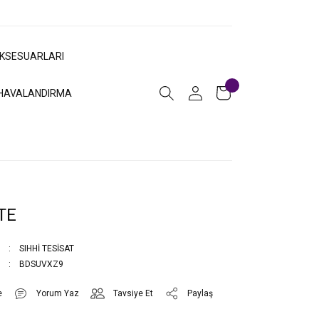
AKSESUARLARI
HAVALANDIRMA
TE
SIHHİ TESİSAT
BDSUVXZ9
Yorum Yaz
Tavsiye Et
Paylaş