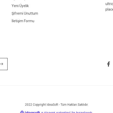
ultr
Yeni Üyelik
plac
Şifremi Unuttum
İletişim Formu
Gönder
2022 Copyright IdeaSoft - Tüm Hakları Saklıdır.
ile
ideasoft
e-