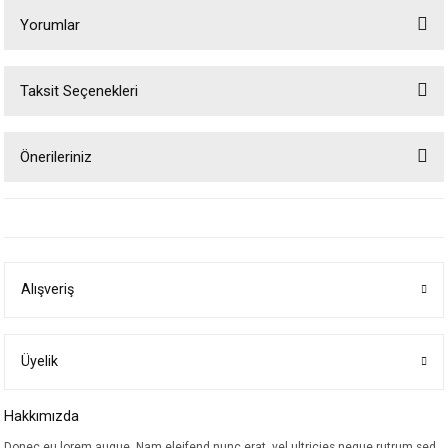
Yorumlar
Taksit Seçenekleri
Bu ürüne ilk yorumu siz yapın!
Önerileriniz
Yorum Yaz
Bu ürünün fiyat bilgisi, resim, ürün açıklamalarında ve diğer konularda
yetersiz gördüğünüz noktaları öneri formunu kullanarak tarafımıza
iletebilirsiniz.
Görüş ve önerileriniz için teşekkür ederiz.
Alışveriş
Ürün resmi kalitesiz, bozuk veya görüntülenemiyor.
Ürün açıklamasında eksik bilgiler bulunuyor.
Ürün bilgilerinde hatalar bulunuyor.
Üyelik
Ürün fiyatı diğer sitelerden daha pahalı.
Hakkımızda
Bu ürüne benzer farklı alternatifler olmalı.
Donec eu lorem augue. Nam eleifend nunc erat, vel ultricies neque rutrum sed.