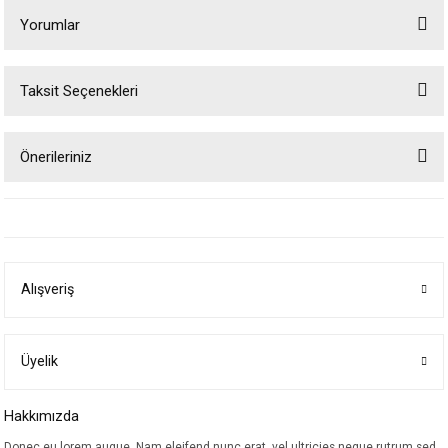
Yorumlar
Taksit Seçenekleri
Bu ürüne ilk yorumu siz yapın!
Önerileriniz
Yorum Yaz
Bu ürünün fiyat bilgisi, resim, ürün açıklamalarında ve diğer konularda
yetersiz gördüğünüz noktaları öneri formunu kullanarak tarafımıza
iletebilirsiniz.
Görüş ve önerileriniz için teşekkür ederiz.
Alışveriş
Ürün resmi kalitesiz, bozuk veya görüntülenemiyor.
Ürün açıklamasında eksik bilgiler bulunuyor.
Ürün bilgilerinde hatalar bulunuyor.
Üyelik
Ürün fiyatı diğer sitelerden daha pahalı.
Hakkımızda
Bu ürüne benzer farklı alternatifler olmalı.
Donec eu lorem augue. Nam eleifend nunc erat, vel ultricies neque rutrum sed.