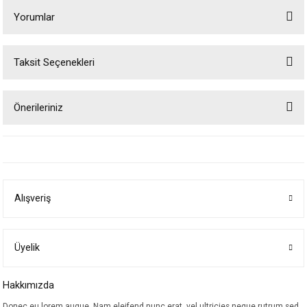
Yorumlar
Taksit Seçenekleri
Bu ürüne ilk yorumu siz yapın!
Önerileriniz
Yorum Yaz
Bu ürünün fiyat bilgisi, resim, ürün açıklamalarında ve diğer konularda
yetersiz gördüğünüz noktaları öneri formunu kullanarak tarafımıza
iletebilirsiniz.
Görüş ve önerileriniz için teşekkür ederiz.
Alışveriş
Ürün resmi kalitesiz, bozuk veya görüntülenemiyor.
Ürün açıklamasında eksik bilgiler bulunuyor.
Ürün bilgilerinde hatalar bulunuyor.
Üyelik
Ürün fiyatı diğer sitelerden daha pahalı.
Hakkımızda
Bu ürüne benzer farklı alternatifler olmalı.
Donec eu lorem augue. Nam eleifend nunc erat, vel ultricies neque rutrum sed.