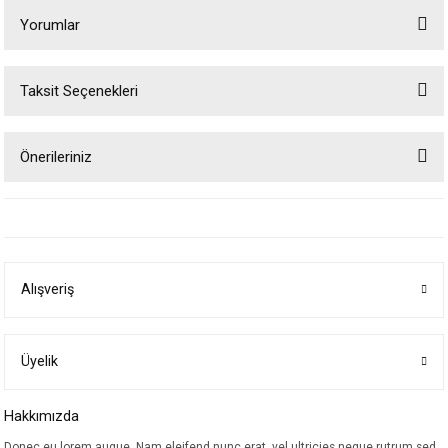
Yorumlar
Taksit Seçenekleri
Bu ürüne ilk yorumu siz yapın!
Önerileriniz
Yorum Yaz
Bu ürünün fiyat bilgisi, resim, ürün açıklamalarında ve diğer konularda
yetersiz gördüğünüz noktaları öneri formunu kullanarak tarafımıza
iletebilirsiniz.
Görüş ve önerileriniz için teşekkür ederiz.
Alışveriş
Ürün resmi kalitesiz, bozuk veya görüntülenemiyor.
Ürün açıklamasında eksik bilgiler bulunuyor.
Ürün bilgilerinde hatalar bulunuyor.
Üyelik
Ürün fiyatı diğer sitelerden daha pahalı.
Hakkımızda
Bu ürüne benzer farklı alternatifler olmalı.
Donec eu lorem augue. Nam eleifend nunc erat, vel ultricies neque rutrum sed.