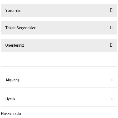
Yorumlar
Taksit Seçenekleri
Bu ürüne ilk yorumu siz yapın!
Önerileriniz
Yorum Yaz
Bu ürünün fiyat bilgisi, resim, ürün açıklamalarında ve diğer konularda
yetersiz gördüğünüz noktaları öneri formunu kullanarak tarafımıza
iletebilirsiniz.
Görüş ve önerileriniz için teşekkür ederiz.
Alışveriş
Ürün resmi kalitesiz, bozuk veya görüntülenemiyor.
Ürün açıklamasında eksik bilgiler bulunuyor.
Ürün bilgilerinde hatalar bulunuyor.
Üyelik
Ürün fiyatı diğer sitelerden daha pahalı.
Hakkımızda
Bu ürüne benzer farklı alternatifler olmalı.