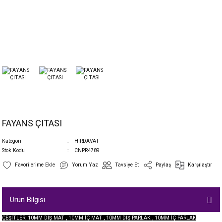
FAYANS ÇITASI
Kategori
HIRDAVAT
Stok Kodu
CNPR4789
Yorum Yaz
Tavsiye Et
Paylaş
Karşılaştır
Ürün Bilgisi
ÇEŞİTLER: 10MM DIŞ MAT , 10MM İÇ MAT , 10MM DIŞ PARLAK , 10MM İÇ PARLAK