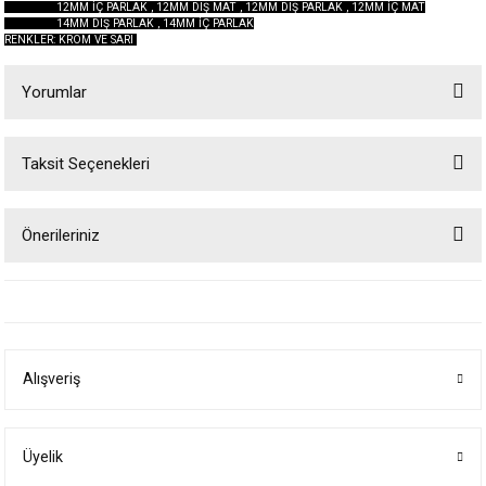
12MM İÇ PARLAK , 12MM DIŞ MAT , 12MM DIŞ PARLAK , 12MM İÇ MAT
14MM DIŞ PARLAK , 14MM İÇ PARLAK
RENKLER: KROM VE SARI
Yorumlar
Taksit Seçenekleri
Bu ürüne ilk yorumu siz yapın!
Önerileriniz
Yorum Yaz
Bu ürünün fiyat bilgisi, resim, ürün açıklamalarında ve diğer konularda
yetersiz gördüğünüz noktaları öneri formunu kullanarak tarafımıza
iletebilirsiniz.
Görüş ve önerileriniz için teşekkür ederiz.
Alışveriş
Ürün resmi kalitesiz, bozuk veya görüntülenemiyor.
Ürün açıklamasında eksik bilgiler bulunuyor.
Ürün bilgilerinde hatalar bulunuyor.
Üyelik
Ürün fiyatı diğer sitelerden daha pahalı.