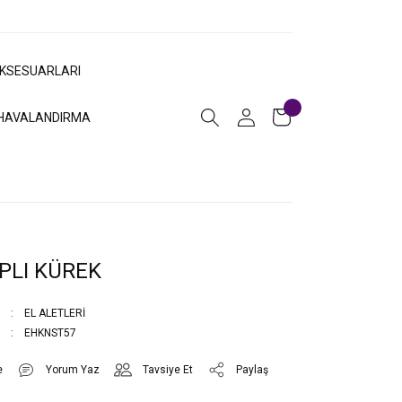
AKSESUARLARI
HAVALANDIRMA
PLI KÜREK
EL ALETLERİ
EHKNST57
Yorum Yaz
Tavsiye Et
Paylaş