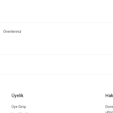
Önerileriniz
ğer konularda yetersiz gördüğünüz noktaları öneri formunu kullanarak tarafımıza i
Bu ürüne ilk yorumu siz yapın!
Yorum Yaz
Üyelik
Hak
Üye Girişi
Done
ultr