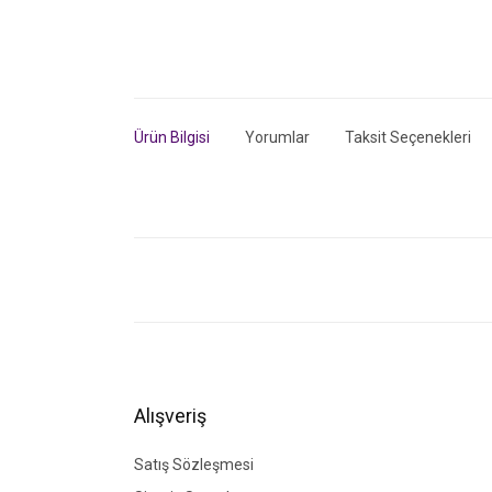
Ürün Bilgisi
Yorumlar
Taksit Seçenekleri
Bu ürünün fiyat bilgisi, resim, ürün açıklamalarında ve di
Görüş ve önerileriniz için teşekkür ederiz.
Ürün resmi kalitesiz, bozuk veya görüntülenemiyor.
Ürün açıklamasında eksik bilgiler bulunuyor.
Ürün bilgilerinde hatalar bulunuyor.
Alışveriş
Ürün fiyatı diğer sitelerden daha pahalı.
Bu ürüne benzer farklı alternatifler olmalı.
Satış Sözleşmesi