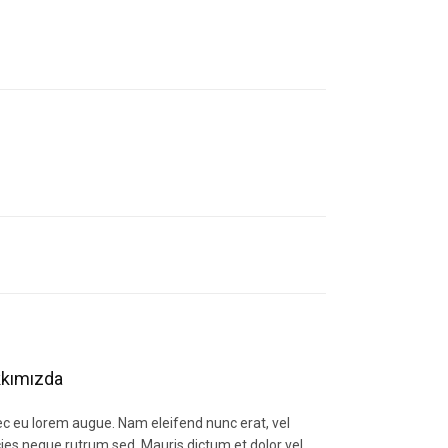
letebilirsiniz.
kımızda
c eu lorem augue. Nam eleifend nunc erat, vel
icies neque rutrum sed. Mauris dictum et dolor vel