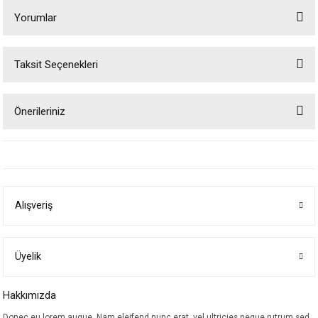
Yorumlar
Taksit Seçenekleri
Bu ürüne ilk yorumu siz yapın!
Önerileriniz
Yorum Yaz
Bu ürünün fiyat bilgisi, resim, ürün açıklamalarında ve diğer konularda
yetersiz gördüğünüz noktaları öneri formunu kullanarak tarafımıza
iletebilirsiniz.
Görüş ve önerileriniz için teşekkür ederiz.
Alışveriş
Ürün resmi kalitesiz, bozuk veya görüntülenemiyor.
Ürün açıklamasında eksik bilgiler bulunuyor.
Ürün bilgilerinde hatalar bulunuyor.
Üyelik
Ürün fiyatı diğer sitelerden daha pahalı.
Hakkımızda
Bu ürüne benzer farklı alternatifler olmalı.
Donec eu lorem augue. Nam eleifend nunc erat, vel ultricies neque rutrum sed.