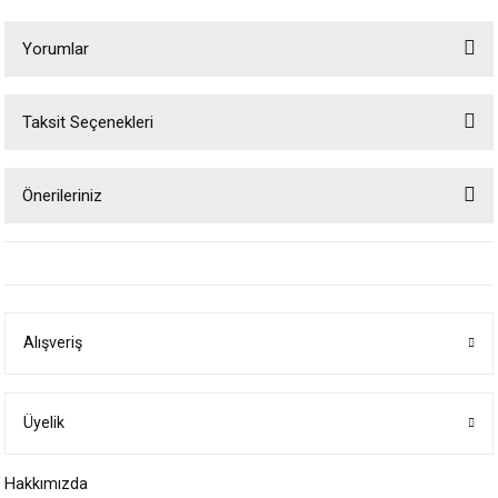
Yorumlar
Taksit Seçenekleri
Bu ürüne ilk yorumu siz yapın!
Önerileriniz
Yorum Yaz
Bu ürünün fiyat bilgisi, resim, ürün açıklamalarında ve diğer konularda
yetersiz gördüğünüz noktaları öneri formunu kullanarak tarafımıza
iletebilirsiniz.
Görüş ve önerileriniz için teşekkür ederiz.
Alışveriş
Ürün resmi kalitesiz, bozuk veya görüntülenemiyor.
Ürün açıklamasında eksik bilgiler bulunuyor.
Ürün bilgilerinde hatalar bulunuyor.
Üyelik
Ürün fiyatı diğer sitelerden daha pahalı.
Hakkımızda
Bu ürüne benzer farklı alternatifler olmalı.