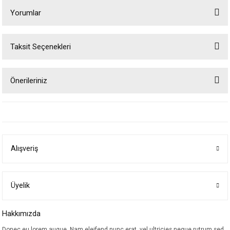
Yorumlar
Taksit Seçenekleri
Bu ürüne ilk yorumu siz yapın!
Önerileriniz
Yorum Yaz
Bu ürünün fiyat bilgisi, resim, ürün açıklamalarında ve diğer konularda
yetersiz gördüğünüz noktaları öneri formunu kullanarak tarafımıza
iletebilirsiniz.
Görüş ve önerileriniz için teşekkür ederiz.
Alışveriş
Ürün resmi kalitesiz, bozuk veya görüntülenemiyor.
Ürün açıklamasında eksik bilgiler bulunuyor.
Ürün bilgilerinde hatalar bulunuyor.
Üyelik
Ürün fiyatı diğer sitelerden daha pahalı.
Hakkımızda
Bu ürüne benzer farklı alternatifler olmalı.
Donec eu lorem augue. Nam eleifend nunc erat, vel ultricies neque rutrum sed.