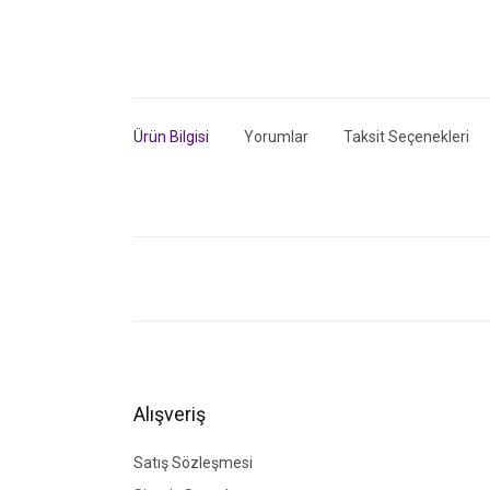
Ürün Bilgisi
Yorumlar
Taksit Seçenekleri
Bu ürünün fiyat bilgisi, resim, ürün açıklamalarında ve di
Görüş ve önerileriniz için teşekkür ederiz.
Ürün resmi kalitesiz, bozuk veya görüntülenemiyor.
Ürün açıklamasında eksik bilgiler bulunuyor.
Ürün bilgilerinde hatalar bulunuyor.
Alışveriş
Ürün fiyatı diğer sitelerden daha pahalı.
Bu ürüne benzer farklı alternatifler olmalı.
Satış Sözleşmesi