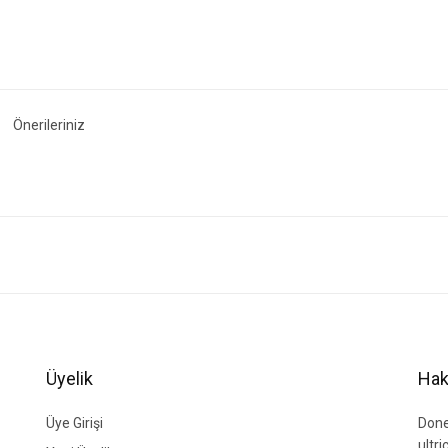
Önerileriniz
ğer konularda yetersiz gördüğünüz noktaları öneri formunu kullanarak tarafımıza i
Bu ürüne ilk yorumu siz yapın!
Yorum Yaz
Üyelik
Hak
Üye Girişi
Done
ultr