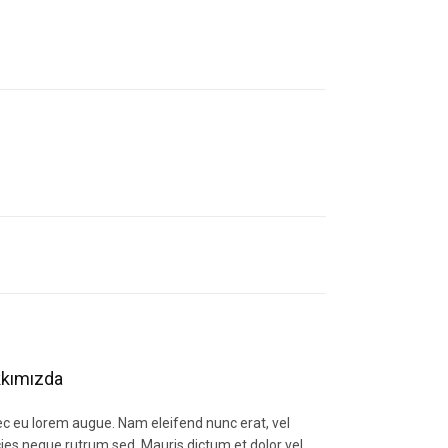
letebilirsiniz.
kımızda
c eu lorem augue. Nam eleifend nunc erat, vel
icies neque rutrum sed. Mauris dictum et dolor vel