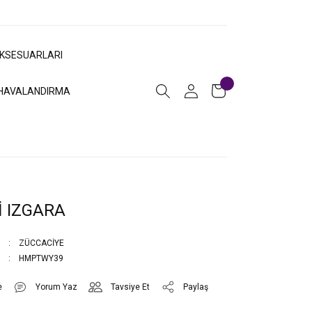
AKSESUARLARI
HAVALANDIRMA
İ IZGARA
ZÜCCACİYE
HMPTWY39
Yorum Yaz
Tavsiye Et
Paylaş