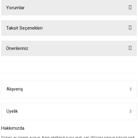
Yorumlar
Taksit Seçenekleri
Bu ürüne ilk yorumu siz yapın!
Önerileriniz
Yorum Yaz
Bu ürünün fiyat bilgisi, resim, ürün açıklamalarında ve diğer konularda
yetersiz gördüğünüz noktaları öneri formunu kullanarak tarafımıza
iletebilirsiniz.
Görüş ve önerileriniz için teşekkür ederiz.
Alışveriş
Ürün resmi kalitesiz, bozuk veya görüntülenemiyor.
Ürün açıklamasında eksik bilgiler bulunuyor.
Ürün bilgilerinde hatalar bulunuyor.
Üyelik
Ürün fiyatı diğer sitelerden daha pahalı.
Hakkımızda
Bu ürüne benzer farklı alternatifler olmalı.
Donec eu lorem augue. Nam eleifend nunc erat, vel ultricies neque rutrum sed.