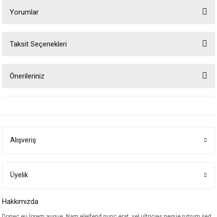
Yorumlar
Taksit Seçenekleri
Bu ürüne ilk yorumu siz yapın!
Önerileriniz
Yorum Yaz
Bu ürünün fiyat bilgisi, resim, ürün açıklamalarında ve diğer konularda
yetersiz gördüğünüz noktaları öneri formunu kullanarak tarafımıza
iletebilirsiniz.
Görüş ve önerileriniz için teşekkür ederiz.
Alışveriş
Ürün resmi kalitesiz, bozuk veya görüntülenemiyor.
Ürün açıklamasında eksik bilgiler bulunuyor.
Ürün bilgilerinde hatalar bulunuyor.
Üyelik
Ürün fiyatı diğer sitelerden daha pahalı.
Hakkımızda
Bu ürüne benzer farklı alternatifler olmalı.
Donec eu lorem augue. Nam eleifend nunc erat, vel ultricies neque rutrum sed.