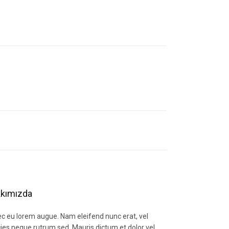
letebilirsiniz.
kımızda
c eu lorem augue. Nam eleifend nunc erat, vel
icies neque rutrum sed. Mauris dictum et dolor vel