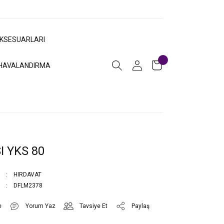
AKSESUARLARI
HAVALANDIRMA
I YKS 80
HIRDAVAT
DFLM2378
Yorum Yaz
Tavsiye Et
Paylaş