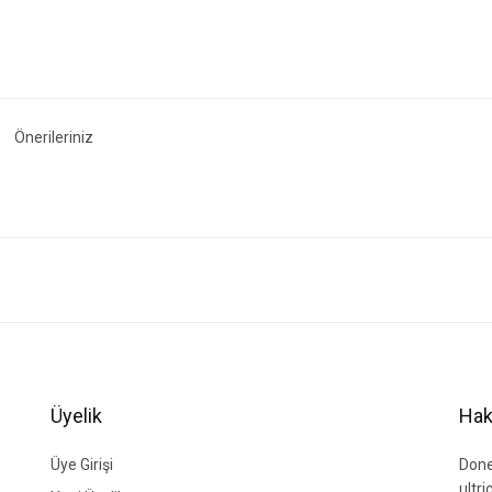
Önerileriniz
ğer konularda yetersiz gördüğünüz noktaları öneri formunu kullanarak tarafımıza i
Bu ürüne ilk yorumu siz yapın!
Yorum Yaz
Üyelik
Hak
Üye Girişi
Done
ultr