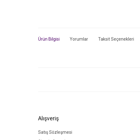
Ürün Bilgisi
Yorumlar
Taksit Seçenekleri
Bu ürünün fiyat bilgisi, resim, ürün açıklamalarında ve di
Görüş ve önerileriniz için teşekkür ederiz.
Ürün resmi kalitesiz, bozuk veya görüntülenemiyor.
Ürün açıklamasında eksik bilgiler bulunuyor.
Ürün bilgilerinde hatalar bulunuyor.
Alışveriş
Ürün fiyatı diğer sitelerden daha pahalı.
Bu ürüne benzer farklı alternatifler olmalı.
Satış Sözleşmesi