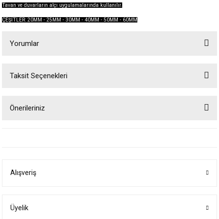
Tavan ve duvarların alçı uygulamalarında kullanılır.
ÇEŞİTLER: 20MM - 25MM - 30MM - 40MM - 50MM - 60MM
Yorumlar
Taksit Seçenekleri
Bu ürüne ilk yorumu siz yapın!
Önerileriniz
Yorum Yaz
Bu ürünün fiyat bilgisi, resim, ürün açıklamalarında ve diğer konularda
yetersiz gördüğünüz noktaları öneri formunu kullanarak tarafımıza
iletebilirsiniz.
Görüş ve önerileriniz için teşekkür ederiz.
Alışveriş
Ürün resmi kalitesiz, bozuk veya görüntülenemiyor.
Ürün açıklamasında eksik bilgiler bulunuyor.
Ürün bilgilerinde hatalar bulunuyor.
Üyelik