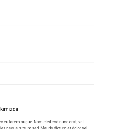
letebilirsiniz.
kımızda
c eu lorem augue. Nam eleifend nunc erat, vel
icies neque rutrum sed. Mauris dictum et dolor vel