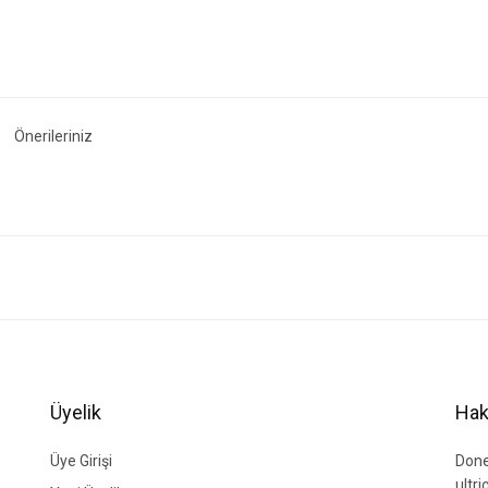
Önerileriniz
ğer konularda yetersiz gördüğünüz noktaları öneri formunu kullanarak tarafımıza i
Bu ürüne ilk yorumu siz yapın!
Yorum Yaz
Üyelik
Hak
Üye Girişi
Done
ultr