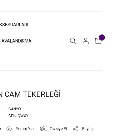
AKSESUARLARI
HAVALANDIRMA
N CAM TEKERLEĞİ
BANYO
BFHJQWXY
Yorum Yaz
Tavsiye Et
Paylaş