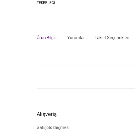
Ürün Bilgisi
Yorumlar
Taksit Seçenekleri
Bu ürünün fiyat bilgisi, resim, ürün açıklamalarında ve di
Görüş ve önerileriniz için teşekkür ederiz.
Ürün resmi kalitesiz, bozuk veya görüntülenemiyor.
Ürün açıklamasında eksik bilgiler bulunuyor.
Ürün bilgilerinde hatalar bulunuyor.
Alışveriş
Ürün fiyatı diğer sitelerden daha pahalı.
Bu ürüne benzer farklı alternatifler olmalı.
Satış Sözleşmesi