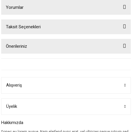
Yorumlar
Taksit Seçenekleri
Bu ürüne ilk yorumu siz yapın!
Önerileriniz
Yorum Yaz
Bu ürünün fiyat bilgisi, resim, ürün açıklamalarında ve diğer konularda
yetersiz gördüğünüz noktaları öneri formunu kullanarak tarafımıza
iletebilirsiniz.
Görüş ve önerileriniz için teşekkür ederiz.
Alışveriş
Ürün resmi kalitesiz, bozuk veya görüntülenemiyor.
Ürün açıklamasında eksik bilgiler bulunuyor.
Ürün bilgilerinde hatalar bulunuyor.
Üyelik
Ürün fiyatı diğer sitelerden daha pahalı.
Hakkımızda
Bu ürüne benzer farklı alternatifler olmalı.
Donec eu lorem augue. Nam eleifend nunc erat, vel ultricies neque rutrum sed.