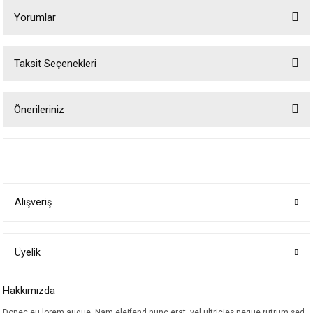
Yorumlar
Taksit Seçenekleri
Bu ürüne ilk yorumu siz yapın!
Önerileriniz
Yorum Yaz
Bu ürünün fiyat bilgisi, resim, ürün açıklamalarında ve diğer konularda
yetersiz gördüğünüz noktaları öneri formunu kullanarak tarafımıza
iletebilirsiniz.
Görüş ve önerileriniz için teşekkür ederiz.
Alışveriş
Ürün resmi kalitesiz, bozuk veya görüntülenemiyor.
Ürün açıklamasında eksik bilgiler bulunuyor.
Ürün bilgilerinde hatalar bulunuyor.
Üyelik
Ürün fiyatı diğer sitelerden daha pahalı.
Hakkımızda
Bu ürüne benzer farklı alternatifler olmalı.
Donec eu lorem augue. Nam eleifend nunc erat, vel ultricies neque rutrum sed.