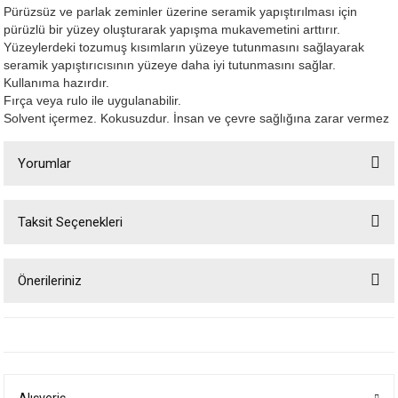
Pürüzsüz ve parlak zeminler üzerine seramik yapıştırılması için
pürüzlü bir yüzey oluşturarak yapışma mukavemetini arttırır.
Yüzeylerdeki tozumuş kısımların yüzeye tutunmasını sağlayarak
seramik yapıştırıcısının yüzeye daha iyi tutunmasını sağlar.
Kullanıma hazırdır.
Fırça veya rulo ile uygulanabilir.
Solvent içermez. Kokusuzdur. İnsan ve çevre sağlığına zarar vermez
Yorumlar
Taksit Seçenekleri
Bu ürüne ilk yorumu siz yapın!
Önerileriniz
Yorum Yaz
Bu ürünün fiyat bilgisi, resim, ürün açıklamalarında ve diğer konularda
yetersiz gördüğünüz noktaları öneri formunu kullanarak tarafımıza
iletebilirsiniz.
Görüş ve önerileriniz için teşekkür ederiz.