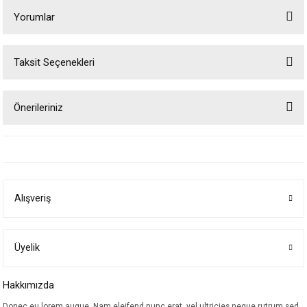
Yorumlar
Taksit Seçenekleri
Bu ürüne ilk yorumu siz yapın!
Önerileriniz
Yorum Yaz
Bu ürünün fiyat bilgisi, resim, ürün açıklamalarında ve diğer konularda
yetersiz gördüğünüz noktaları öneri formunu kullanarak tarafımıza
iletebilirsiniz.
Görüş ve önerileriniz için teşekkür ederiz.
Alışveriş
Ürün resmi kalitesiz, bozuk veya görüntülenemiyor.
Ürün açıklamasında eksik bilgiler bulunuyor.
Ürün bilgilerinde hatalar bulunuyor.
Üyelik
Ürün fiyatı diğer sitelerden daha pahalı.
Hakkımızda
Bu ürüne benzer farklı alternatifler olmalı.
Donec eu lorem augue. Nam eleifend nunc erat, vel ultricies neque rutrum sed.