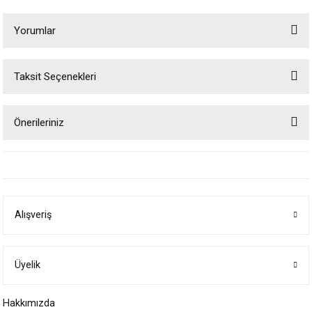
Yorumlar
Taksit Seçenekleri
Bu ürüne ilk yorumu siz yapın!
Önerileriniz
Yorum Yaz
Bu ürünün fiyat bilgisi, resim, ürün açıklamalarında ve diğer konularda
yetersiz gördüğünüz noktaları öneri formunu kullanarak tarafımıza
iletebilirsiniz.
Görüş ve önerileriniz için teşekkür ederiz.
Alışveriş
Ürün resmi kalitesiz, bozuk veya görüntülenemiyor.
Ürün açıklamasında eksik bilgiler bulunuyor.
Ürün bilgilerinde hatalar bulunuyor.
Üyelik
Ürün fiyatı diğer sitelerden daha pahalı.
Hakkımızda
Bu ürüne benzer farklı alternatifler olmalı.