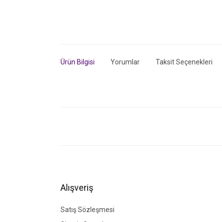
Ürün Bilgisi
Yorumlar
Taksit Seçenekleri
Bu ürünün fiyat bilgisi, resim, ürün açıklamalarında ve di
Görüş ve önerileriniz için teşekkür ederiz.
Ürün resmi kalitesiz, bozuk veya görüntülenemiyor.
Ürün açıklamasında eksik bilgiler bulunuyor.
Ürün bilgilerinde hatalar bulunuyor.
Alışveriş
Ürün fiyatı diğer sitelerden daha pahalı.
Bu ürüne benzer farklı alternatifler olmalı.
Satış Sözleşmesi