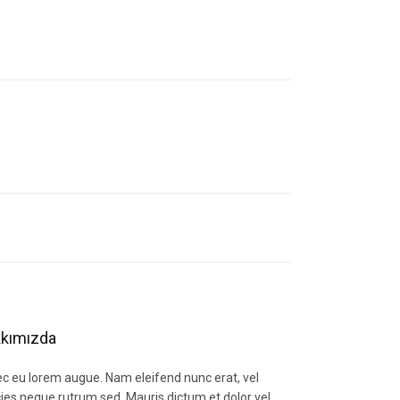
letebilirsiniz.
kımızda
c eu lorem augue. Nam eleifend nunc erat, vel
icies neque rutrum sed. Mauris dictum et dolor vel