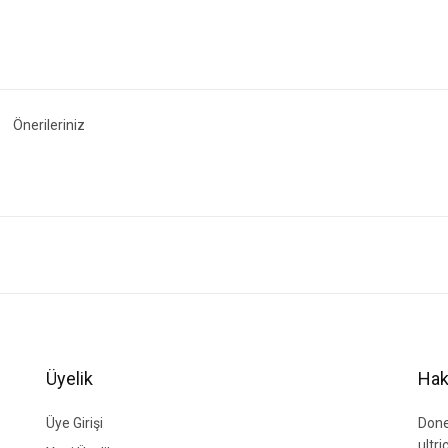
Önerileriniz
ğer konularda yetersiz gördüğünüz noktaları öneri formunu kullanarak tarafımıza i
Bu ürüne ilk yorumu siz yapın!
Yorum Yaz
Üyelik
Hak
Üye Girişi
Done
ultr