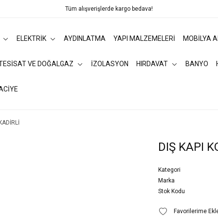
Tüm alışverişlerde kargo bedava!
ELEKTRİK
AYDINLATMA
YAPI MALZEMELERİ
MOBİLYA 
 TESİSAT VE DOĞALGAZ
İZOLASYON
HIRDAVAT
BANYO
ACİYE
KADİRLİ
DIŞ KAPI K
Kategori
Marka
Stok Kodu