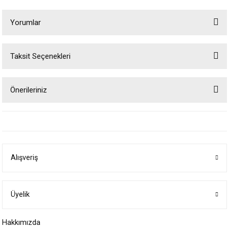
Yorumlar
Taksit Seçenekleri
Bu ürüne ilk yorumu siz yapın!
Önerileriniz
Yorum Yaz
Bu ürünün fiyat bilgisi, resim, ürün açıklamalarında ve diğer konularda
yetersiz gördüğünüz noktaları öneri formunu kullanarak tarafımıza
iletebilirsiniz.
Görüş ve önerileriniz için teşekkür ederiz.
Alışveriş
Ürün resmi kalitesiz, bozuk veya görüntülenemiyor.
Ürün açıklamasında eksik bilgiler bulunuyor.
Ürün bilgilerinde hatalar bulunuyor.
Üyelik
Ürün fiyatı diğer sitelerden daha pahalı.
Hakkımızda
Bu ürüne benzer farklı alternatifler olmalı.