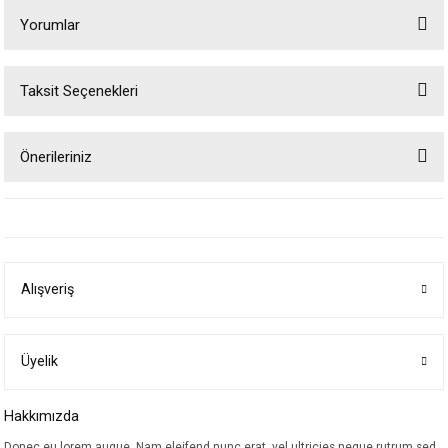
Yorumlar
Taksit Seçenekleri
Bu ürüne ilk yorumu siz yapın!
Önerileriniz
Yorum Yaz
Bu ürünün fiyat bilgisi, resim, ürün açıklamalarında ve diğer konularda
yetersiz gördüğünüz noktaları öneri formunu kullanarak tarafımıza
iletebilirsiniz.
Görüş ve önerileriniz için teşekkür ederiz.
Alışveriş
Ürün resmi kalitesiz, bozuk veya görüntülenemiyor.
Ürün açıklamasında eksik bilgiler bulunuyor.
Ürün bilgilerinde hatalar bulunuyor.
Üyelik
Ürün fiyatı diğer sitelerden daha pahalı.
Hakkımızda
Bu ürüne benzer farklı alternatifler olmalı.
Donec eu lorem augue. Nam eleifend nunc erat, vel ultricies neque rutrum sed.