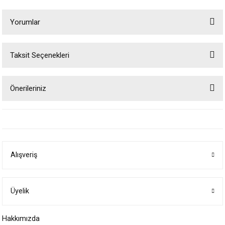
Yorumlar
Taksit Seçenekleri
Bu ürüne ilk yorumu siz yapın!
Önerileriniz
Yorum Yaz
Bu ürünün fiyat bilgisi, resim, ürün açıklamalarında ve diğer konularda
yetersiz gördüğünüz noktaları öneri formunu kullanarak tarafımıza
iletebilirsiniz.
Görüş ve önerileriniz için teşekkür ederiz.
Alışveriş
Ürün resmi kalitesiz, bozuk veya görüntülenemiyor.
Ürün açıklamasında eksik bilgiler bulunuyor.
Ürün bilgilerinde hatalar bulunuyor.
Üyelik
Ürün fiyatı diğer sitelerden daha pahalı.
Hakkımızda
Bu ürüne benzer farklı alternatifler olmalı.