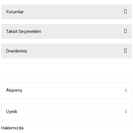
Yorumlar
Taksit Seçenekleri
Bu ürüne ilk yorumu siz yapın!
Önerileriniz
Yorum Yaz
Bu ürünün fiyat bilgisi, resim, ürün açıklamalarında ve diğer konularda
yetersiz gördüğünüz noktaları öneri formunu kullanarak tarafımıza
iletebilirsiniz.
Görüş ve önerileriniz için teşekkür ederiz.
Alışveriş
Ürün resmi kalitesiz, bozuk veya görüntülenemiyor.
Ürün açıklamasında eksik bilgiler bulunuyor.
Ürün bilgilerinde hatalar bulunuyor.
Üyelik
Ürün fiyatı diğer sitelerden daha pahalı.
Hakkımızda
Bu ürüne benzer farklı alternatifler olmalı.