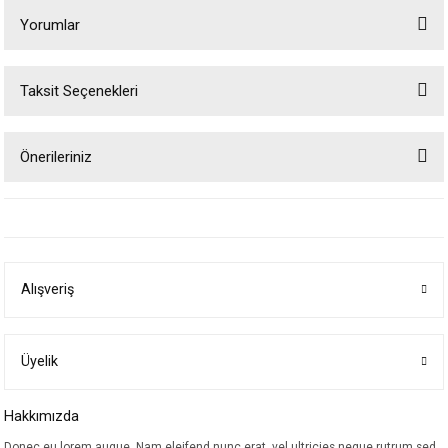
Yorumlar
Taksit Seçenekleri
Bu ürüne ilk yorumu siz yapın!
Önerileriniz
Yorum Yaz
Bu ürünün fiyat bilgisi, resim, ürün açıklamalarında ve diğer konularda
yetersiz gördüğünüz noktaları öneri formunu kullanarak tarafımıza
iletebilirsiniz.
Görüş ve önerileriniz için teşekkür ederiz.
Alışveriş
Ürün resmi kalitesiz, bozuk veya görüntülenemiyor.
Ürün açıklamasında eksik bilgiler bulunuyor.
Ürün bilgilerinde hatalar bulunuyor.
Üyelik
Ürün fiyatı diğer sitelerden daha pahalı.
Hakkımızda
Bu ürüne benzer farklı alternatifler olmalı.
Donec eu lorem augue. Nam eleifend nunc erat, vel ultricies neque rutrum sed.