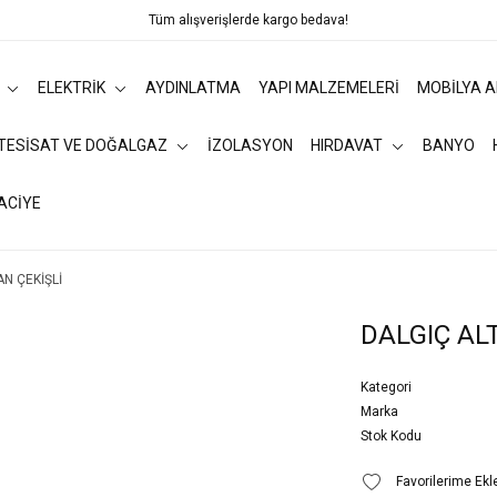
Tüm alışverişlerde kargo bedava!
ELEKTRİK
AYDINLATMA
YAPI MALZEMELERİ
MOBİLYA 
 TESİSAT VE DOĞALGAZ
İZOLASYON
HIRDAVAT
BANYO
ACİYE
AN ÇEKİŞLİ
DALGIÇ AL
Kategori
Marka
Stok Kodu