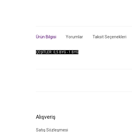
Ürün Bilgisi
Yorumlar
Taksit Seçenekleri
ÇEŞİTLER: 0,5 BYG - 1 BYG
Bu ürünün fiyat bilgisi, resim, ürün açıklamalarında ve di
Görüş ve önerileriniz için teşekkür ederiz.
Ürün resmi kalitesiz, bozuk veya görüntülenemiyor.
Ürün açıklamasında eksik bilgiler bulunuyor.
Ürün bilgilerinde hatalar bulunuyor.
Alışveriş
Ürün fiyatı diğer sitelerden daha pahalı.
Bu ürüne benzer farklı alternatifler olmalı.
Satış Sözleşmesi