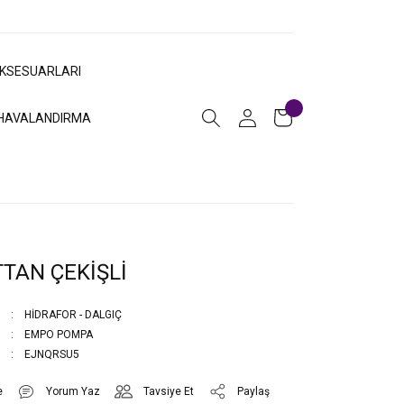
AKSESUARLARI
HAVALANDIRMA
TTAN ÇEKİŞLİ
HİDRAFOR - DALGIÇ
EMPO POMPA
EJNQRSU5
Yorum Yaz
Tavsiye Et
Paylaş