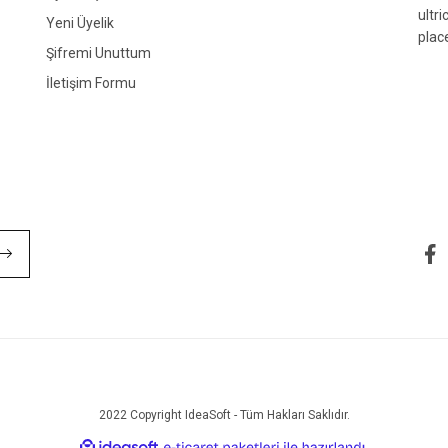
ultr
Yeni Üyelik
plac
Şifremi Unuttum
İletişim Formu
Gönder
2022 Copyright IdeaSoft - Tüm Hakları Saklıdır.
ile
ideasoft
e-