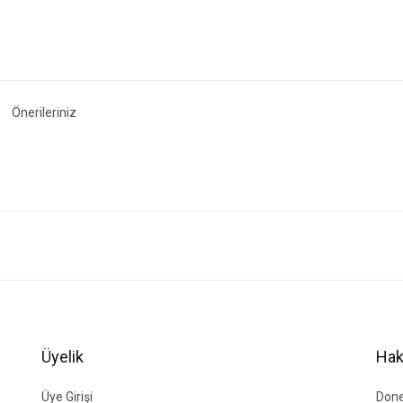
Önerileriniz
ğer konularda yetersiz gördüğünüz noktaları öneri formunu kullanarak tarafımıza i
Bu ürüne ilk yorumu siz yapın!
Yorum Yaz
Üyelik
Hak
Üye Girişi
Done