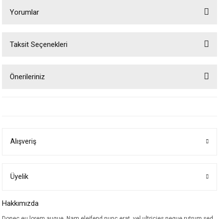
Yorumlar
Taksit Seçenekleri
Bu ürüne ilk yorumu siz yapın!
Önerileriniz
Yorum Yaz
Bu ürünün fiyat bilgisi, resim, ürün açıklamalarında ve diğer konularda
yetersiz gördüğünüz noktaları öneri formunu kullanarak tarafımıza
iletebilirsiniz.
Görüş ve önerileriniz için teşekkür ederiz.
Alışveriş
Ürün resmi kalitesiz, bozuk veya görüntülenemiyor.
Ürün açıklamasında eksik bilgiler bulunuyor.
Ürün bilgilerinde hatalar bulunuyor.
Üyelik
Ürün fiyatı diğer sitelerden daha pahalı.
Hakkımızda
Bu ürüne benzer farklı alternatifler olmalı.
Donec eu lorem augue. Nam eleifend nunc erat, vel ultricies neque rutrum sed.