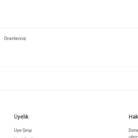
Önerileriniz
ğer konularda yetersiz gördüğünüz noktaları öneri formunu kullanarak tarafımıza i
Bu ürüne ilk yorumu siz yapın!
Yorum Yaz
Üyelik
Hak
Üye Girişi
Done
ultr