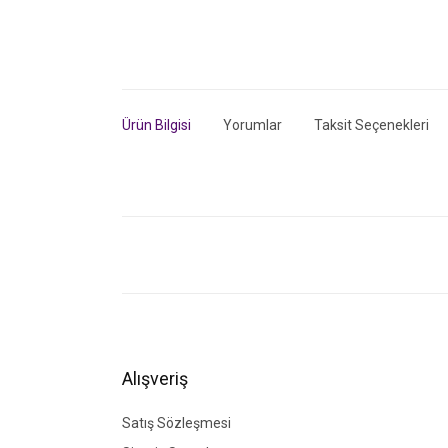
Ürün Bilgisi
Yorumlar
Taksit Seçenekleri
Bu ürünün fiyat bilgisi, resim, ürün açıklamalarında ve di
Görüş ve önerileriniz için teşekkür ederiz.
Ürün resmi kalitesiz, bozuk veya görüntülenemiyor.
Ürün açıklamasında eksik bilgiler bulunuyor.
Ürün bilgilerinde hatalar bulunuyor.
Alışveriş
Ürün fiyatı diğer sitelerden daha pahalı.
Bu ürüne benzer farklı alternatifler olmalı.
Satış Sözleşmesi