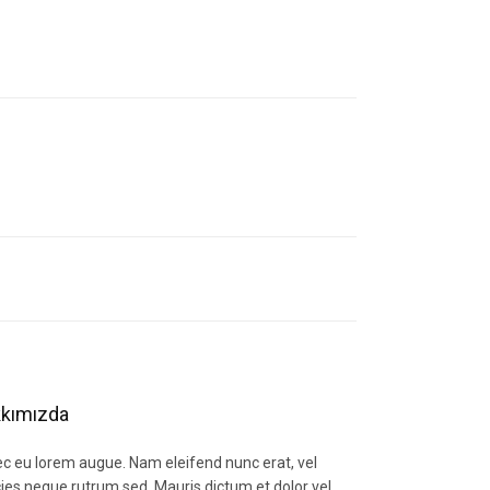
letebilirsiniz.
kımızda
c eu lorem augue. Nam eleifend nunc erat, vel
icies neque rutrum sed. Mauris dictum et dolor vel