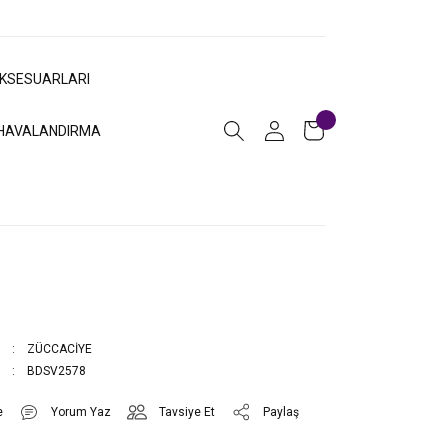
AKSESUARLARI
HAVALANDIRMA
ZÜCCACİYE
BDSV2578
Yorum Yaz
Tavsiye Et
Paylaş