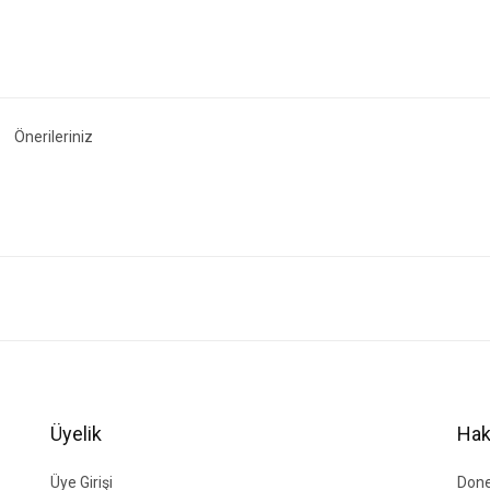
Önerileriniz
ğer konularda yetersiz gördüğünüz noktaları öneri formunu kullanarak tarafımıza i
Bu ürüne ilk yorumu siz yapın!
Yorum Yaz
Üyelik
Hak
Üye Girişi
Done