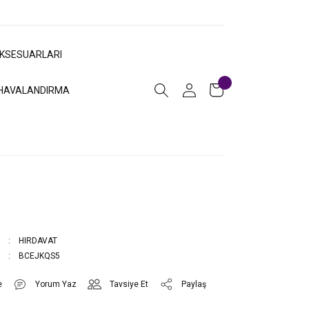
AKSESUARLARI
HAVALANDIRMA
HIRDAVAT
BCEJKQS5
Yorum Yaz
Tavsiye Et
Paylaş