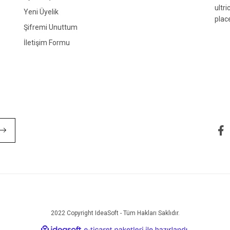
ultr
Yeni Üyelik
plac
Şifremi Unuttum
İletişim Formu
Gönder
2022 Copyright IdeaSoft - Tüm Hakları Saklıdır.
ile
ideasoft
e-