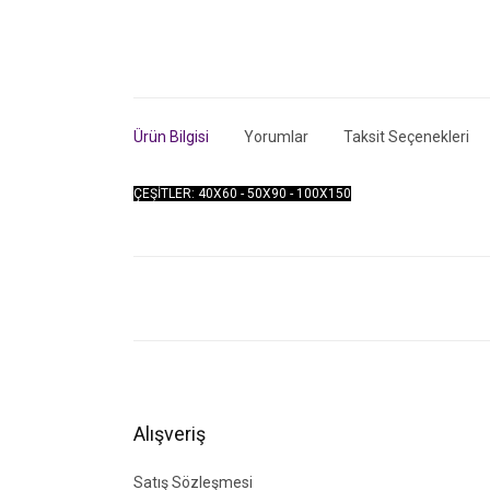
Ürün Bilgisi
Yorumlar
Taksit Seçenekleri
ÇEŞİTLER: 40X60 - 50X90 - 100X150
Bu ürünün fiyat bilgisi, resim, ürün açıklamalarında ve di
Görüş ve önerileriniz için teşekkür ederiz.
Ürün resmi kalitesiz, bozuk veya görüntülenemiyor.
Ürün açıklamasında eksik bilgiler bulunuyor.
Ürün bilgilerinde hatalar bulunuyor.
Alışveriş
Ürün fiyatı diğer sitelerden daha pahalı.
Bu ürüne benzer farklı alternatifler olmalı.
Satış Sözleşmesi