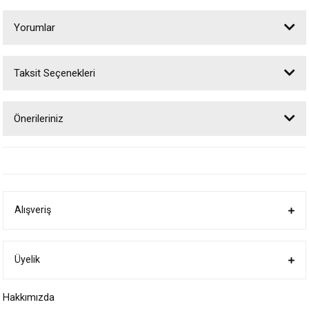
Yorumlar
Taksit Seçenekleri
Bu ürüne ilk yorumu siz yapın!
Önerileriniz
Yorum Yaz
Bu ürünün fiyat bilgisi, resim, ürün açıklamalarında ve diğer konularda
yetersiz gördüğünüz noktaları öneri formunu kullanarak tarafımıza
iletebilirsiniz.
Görüş ve önerileriniz için teşekkür ederiz.
Alışveriş
Ürün resmi kalitesiz, bozuk veya görüntülenemiyor.
Ürün açıklamasında eksik bilgiler bulunuyor.
Ürün bilgilerinde hatalar bulunuyor.
Üyelik
Ürün fiyatı diğer sitelerden daha pahalı.
Hakkımızda
Bu ürüne benzer farklı alternatifler olmalı.