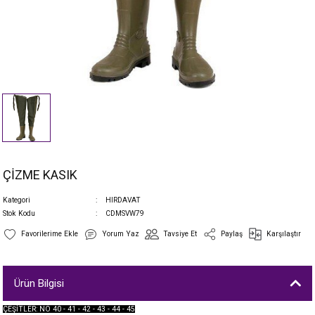
ÇİZME KASIK
Kategori
HIRDAVAT
Stok Kodu
CDMSVW79
Yorum Yaz
Tavsiye Et
Paylaş
Karşılaştır
Ürün Bilgisi
ÇEŞİTLER: NO 40 - 41 - 42 - 43 - 44 - 45