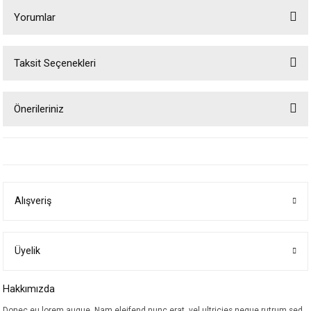
Yorumlar
Taksit Seçenekleri
Bu ürüne ilk yorumu siz yapın!
Önerileriniz
Yorum Yaz
Bu ürünün fiyat bilgisi, resim, ürün açıklamalarında ve diğer konularda
yetersiz gördüğünüz noktaları öneri formunu kullanarak tarafımıza
iletebilirsiniz.
Görüş ve önerileriniz için teşekkür ederiz.
Alışveriş
Ürün resmi kalitesiz, bozuk veya görüntülenemiyor.
Ürün açıklamasında eksik bilgiler bulunuyor.
Ürün bilgilerinde hatalar bulunuyor.
Üyelik
Ürün fiyatı diğer sitelerden daha pahalı.
Hakkımızda
Bu ürüne benzer farklı alternatifler olmalı.
Donec eu lorem augue. Nam eleifend nunc erat, vel ultricies neque rutrum sed.