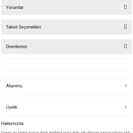
Yorumlar
Taksit Seçenekleri
Bu ürüne ilk yorumu siz yapın!
Önerileriniz
Yorum Yaz
Bu ürünün fiyat bilgisi, resim, ürün açıklamalarında ve diğer konularda
yetersiz gördüğünüz noktaları öneri formunu kullanarak tarafımıza
iletebilirsiniz.
Görüş ve önerileriniz için teşekkür ederiz.
Alışveriş
Ürün resmi kalitesiz, bozuk veya görüntülenemiyor.
Ürün açıklamasında eksik bilgiler bulunuyor.
Ürün bilgilerinde hatalar bulunuyor.
Üyelik
Ürün fiyatı diğer sitelerden daha pahalı.
Hakkımızda
Bu ürüne benzer farklı alternatifler olmalı.
Donec eu lorem augue. Nam eleifend nunc erat, vel ultricies neque rutrum sed.