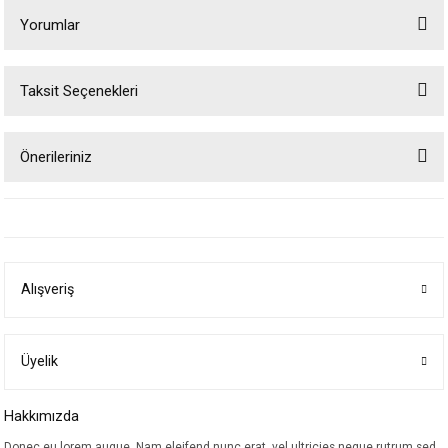
Yorumlar
Taksit Seçenekleri
Bu ürüne ilk yorumu siz yapın!
Önerileriniz
Yorum Yaz
Bu ürünün fiyat bilgisi, resim, ürün açıklamalarında ve diğer konularda
yetersiz gördüğünüz noktaları öneri formunu kullanarak tarafımıza
iletebilirsiniz.
Görüş ve önerileriniz için teşekkür ederiz.
Alışveriş
Ürün resmi kalitesiz, bozuk veya görüntülenemiyor.
Ürün açıklamasında eksik bilgiler bulunuyor.
Ürün bilgilerinde hatalar bulunuyor.
Üyelik
Ürün fiyatı diğer sitelerden daha pahalı.
Hakkımızda
Bu ürüne benzer farklı alternatifler olmalı.
Donec eu lorem augue. Nam eleifend nunc erat, vel ultricies neque rutrum sed.