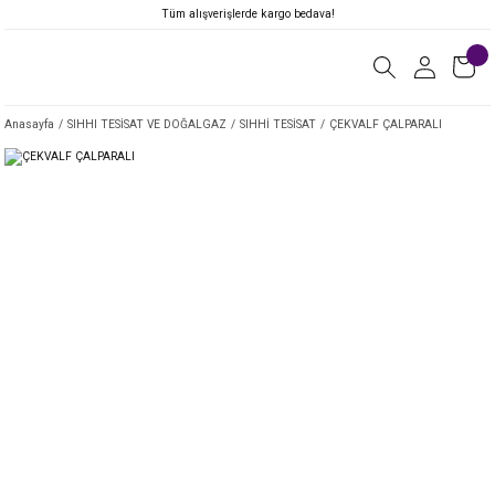
Tüm alışverişlerde kargo bedava!
Anasayfa
SIHHI TESİSAT VE DOĞALGAZ
SIHHİ TESİSAT
ÇEKVALF ÇALPARALI