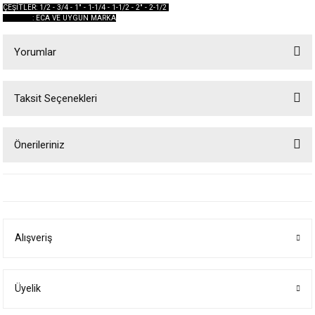
ÇEŞİTLER: 1/2 - 3/4 - 1" - 1-1/4 - 1-1/2 - 2" - 2-1/2
: ECA VE UYGUN MARKA
Yorumlar
Taksit Seçenekleri
Bu ürüne ilk yorumu siz yapın!
Önerileriniz
Yorum Yaz
Bu ürünün fiyat bilgisi, resim, ürün açıklamalarında ve diğer konularda
yetersiz gördüğünüz noktaları öneri formunu kullanarak tarafımıza
iletebilirsiniz.
Görüş ve önerileriniz için teşekkür ederiz.
Alışveriş
Ürün resmi kalitesiz, bozuk veya görüntülenemiyor.
Ürün açıklamasında eksik bilgiler bulunuyor.
Ürün bilgilerinde hatalar bulunuyor.
Üyelik
Ürün fiyatı diğer sitelerden daha pahalı.